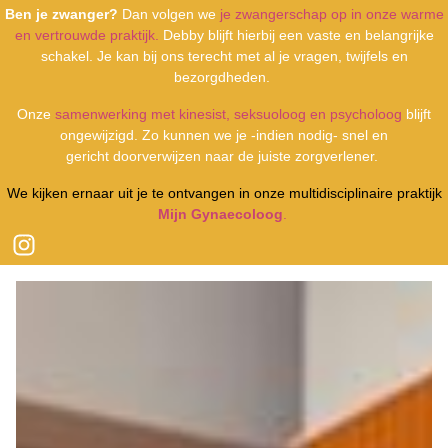
Ben je zwanger?
Dan volgen we
je zwangerschap op in onze warme
en vertrouwde praktijk.
Debby blijft hierbij een vaste en belangrijke
schakel. Je kan bij ons terecht met al je vragen, twijfels en
bezorgdheden.
Onze
samenwerking met kinesist, seksuoloog en psycholoog
blijft
ongewijzigd. Zo kunnen we je -indien nodig- snel en
gericht doorverwijzen naar de juiste zorgverlener.
We kijken ernaar uit je te ontvangen in onze multidisciplinaire praktijk
Mijn Gynaecoloog
.