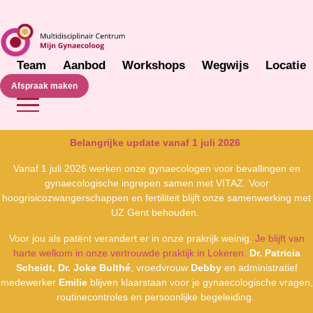
Team
Aanbod
Workshops
Wegwijs
Locatie
Afspraak maken
Belangrijke update vanaf 1 juli 2026
Vanaf 1 juli 2026 werken onze gynaecologen voor bevallingen en
gynaecologische ingrepen samen met VITAZ. Voor
hoogrisicozwangerschappen en fertiliteit blijft onze samenwerking met
UZ Gent behouden.
Voor jou als patënt verandert er in onze prakrijk weinig.
Je blijft van
harte welkom in onze vertrouwde praktijk in Lokeren.
Dr. Patricia
Scheidt, Dr. Joke Bulthé
, vroedvrouw
Debby
en administratief
medewerker
Emilie
blijven klaarstaan voor je gynaecologische vragen,
routinecontroles en persoonlijke begeleiding.